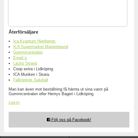
Återförsäljare
Ica Kvantum Hjertbergs
ICA Supermarket Margretelund
Gummicentralen
Emeli´s
Läckö Strand
Coop extra i Lidköping.
ICA Munken i Skara.
Falköpings Saluhall
Man kan även mot beställning få hämta ut sina varor på
Gummicentralen eller Henrys Bageri i Lidköping.
Log-in
Följ oss på Facebook!