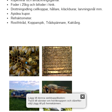
Kupknivar och avtäckningsgafflar.
Foder i 25kg och bifoder i hink.
Drottningodling cellkoppar, hållare, kläckburar, larvningsnål mm.
Apidea kupor.
Refraktometer.
Rostfritråd, Kopparspik, Trådspännare, Kaktång.
Lägg till denna webbapplikation:
Tryck till vänster om hemknappen och därefter
välj Lägg till på hemskärmen.